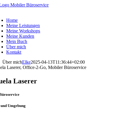
Zum
Inhalt
oggle
springen
avigation
Home
Meine Leistungen
Meine Workshops
Meine Kunden
Mein Buch
Über mich
Kontakt
Über mich
Elke
2025-04-13T11:36:44+02:00
ela Laserer
Büroservice
g und Umgebung