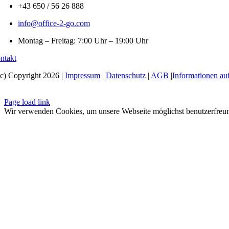
+43 650 / 56 26 888
info@office-2-go.com
Montag – Freitag: 7:00 Uhr – 19:00 Uhr
ntakt
(c) Copyright 2026 |
Impressum
|
Datenschutz
|
AGB
|
Informationen 
Page load link
Wir verwenden Cookies, um unsere Webseite möglichst benutzerfreun
Nach
oben