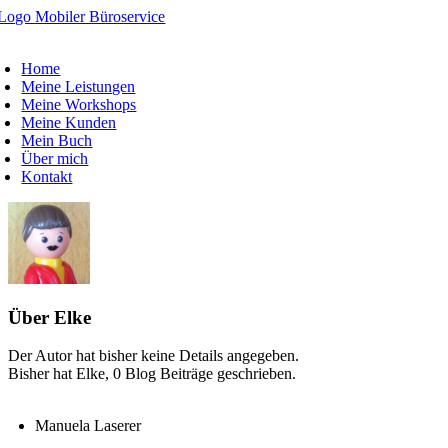
Zum
Inhalt
oggle
springen
avigation
Home
Meine Leistungen
Meine Workshops
Meine Kunden
Mein Buch
Über mich
Kontakt
Über
Elke
Der Autor hat bisher keine Details angegeben.
Bisher hat Elke, 0 Blog Beiträge geschrieben.
Manuela Laserer