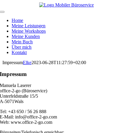
Zum
Inhalt
Toggle
springen
Navigation
Home
Meine Leistungen
Meine Workshops
Meine Kunden
Mein Buch
Über mich
Kontakt
Impressum
Elke
2023-06-28T11:27:59+02:00
Impressum
Manuela Laserer
office-2-go (Büroservice)
Unterfeldstraße 15/5
A-5071Wals
Tel: +43 650 / 56 26 888
E-Mail: info@office-2-go.com
Web: www.office-2-go.com
Bürozeiten/Telefonisch erreichbar: